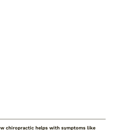
鈞健 脊醫
. Pang Kwan Kin, Tommy
律委員,學術委員
hone: 2388 0802
mail:
ed@cda.org.hk
ow chiropractic helps with symptoms like