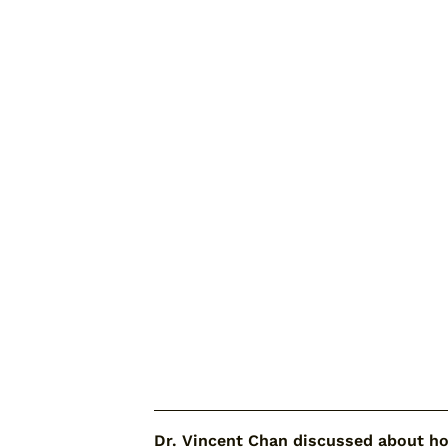
黎思駿 脊醫
彭
Dr. Lai See Chuan, Anthony
Dr
公共關係委員
紀
Phone: +852 3751 7753
P
Email:
pr@cda.org.hk
E
前任委員
Dr. Vincent Chan discussed about h