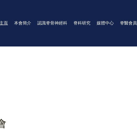
主頁
本會簡介
認識脊骨神經科
脊科研究
媒體中心
脊醫會員
會