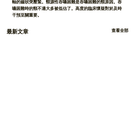
軸的齒狀突壓緊。頸源性吞嚥困難是吞嚥困難的頸原因。吞
嚥困難時的頸不適大多被低估了。高度的臨床懷疑對於及時
干預至關重要。
查看全部
最新文章