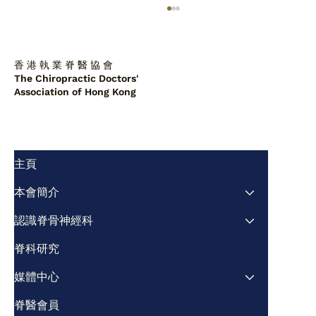
香 港 執 業 脊 醫 協 會
The Chiropractic Doctors'
Association of Hong Kong
主頁
脊醫診所中的肩胛背骨軟骨瘤：一例報告
及文獻綜述
本會簡介
認識脊骨神經科
脊科研究
媒體中心
脊醫會員