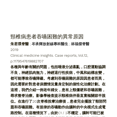
頸椎病患者吞嚥困難的異常原因
朱君璞脊醫
 ;
岑承輝放射線專科醫生 ; 林福傑脊醫
2019
Clinical medicine insights. Case reports, Vol.12, 
p.1179547619882707
各種與年齡有關的問題，包括唾液分泌紊亂，口腔運動協調
不良，神經肌肉無力，神經退行性疾​​病，中風和結構改變，
都可能導致吞嚥障礙。考慮到吞嚥困難的原因因患者而異，
因此需要針對患者俱體情況量身定制的個性化治療計劃。在
這裡，我們介紹一例老年婦女，患有上頸僵硬和吞嚥困難，
尋求整脊治療。影像學檢查提示頸椎病伴垂直寰樞關節半脫
位。在進行了20次脊椎按摩治療後，患者完全擺脫了頸部問
題和吞嚥困難。有規律的吞嚥動作由腦幹的中央模式生成電
路控制。在這種情況下，由於C1 / 2不穩定，腦幹可能已被