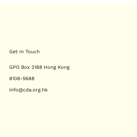
脊醫 2023 9月刊
香港脊醫 2023 3
Get In Touch
GPO Box 2188 Hong Kong
8108-5688
info@cda.org.hk