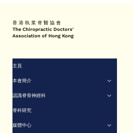
香 港 執 業 脊 醫 協 會
The Chiropractic Doctors'
Association of Hong Kong
香港
香港脊醫 2023 11月刊
主頁
本會簡介
認識脊骨神經科
脊科研究
媒體中心