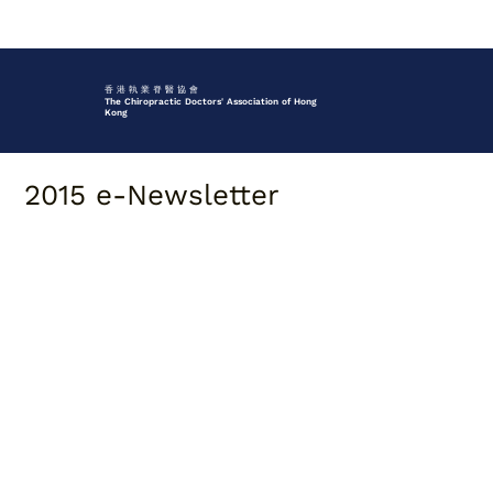
香 港 執 業 脊 醫 協 會
The Chiropractic Doctors' Association of Hong
Kong
2015 e-Newsletter