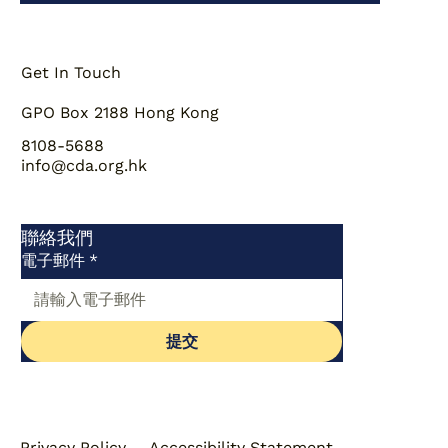
Get In Touch
GPO Box 2188 Hong Kong
8108-5688
info@cda.org.hk
聯絡我們
電子郵件
*
提交
Privacy Policy
Accessibility Statement